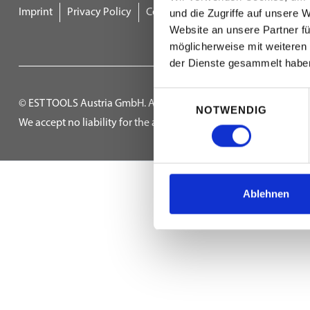
Imprint
Privacy Policy
Cookie Policy
Terms and Conditi
und die Zugriffe auf unsere 
Website an unsere Partner fü
möglicherweise mit weiteren
der Dienste gesammelt habe
E
© EST TOOLS Austria GmbH. All content on this website is prote
NOTWENDIG
i
We accept no liability for the accuracy and completeness of the
n
w
i
l
Ablehnen
l
i
g
u
n
g
s